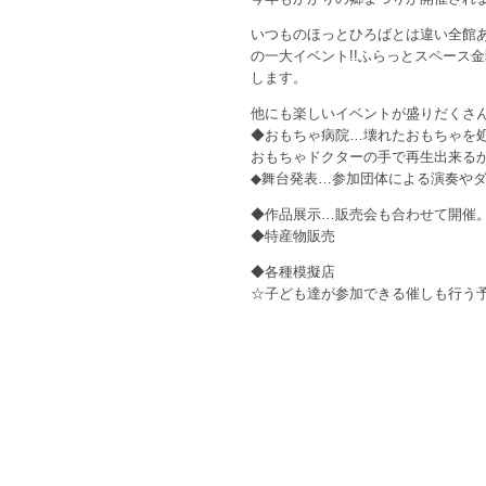
いつものほっとひろばとは違い全館
の一大イベント!!ふらっとスペース
します。
他にも楽しいイベントが盛りだくさん!
◆おもちゃ病院…壊れたおもちゃを
おもちゃドクターの手で再生出来るか
◆舞台発表…参加団体による演奏や
◆作品展示…販売会も合わせて開催
◆特産物販売
◆各種模擬店
☆子ども達が参加できる催しも行う予