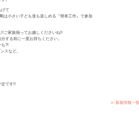
あげて
金剛は小さい子ども達も楽しめる『簡単工作』で参加
!ご家族揃ってお越しくださいね!!
処分する前に一度お持ちください。
も?!
ダンスなど。
。
定です!!
≫ 新着情報一